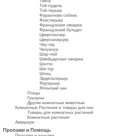
Такса
Той-пудель
Той-терьер
Фараонова собака
Фокстерьер
Французская овчарка
Французский бульдог
Цвергпинчер
Цвергшнауцер
Чау-чау
Чихуахуа
Шар-пей
Швейцарская овчарка
Шелти
Ши-тцу
Шпиц
Эрдельтерьер
Ягдтерьер
Японский хин
Птицы
Грызуны
Другие комнатные животные
Комнатные Растения и товары для них
Товары для комнатных растений
Комнатные растения
Аквариум
Пропажи и Помощь
Пропажи и находки