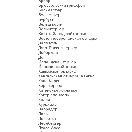
Бриар
Брюссельский гриффон
Бульмастиф
Бультерьер
Бурбуль
Вельш корги
Вельштерьер
Вест хайленд вайт терьер
Восточноевропейская овчарка
Далматин
Джек Рассел терьер
Доберман
Дог
Ирландский терьер
Йоркширский терьер
Кавказская овчарка
Кангальская овчарка (Кангал)
Кане Корсо
Керн терьер
Китайская хохлатая
Кокер спаниель
Колли
Курцхаар
Лабрадор
Лайка
Левретка
Леонбергер
Лхаса Апсо