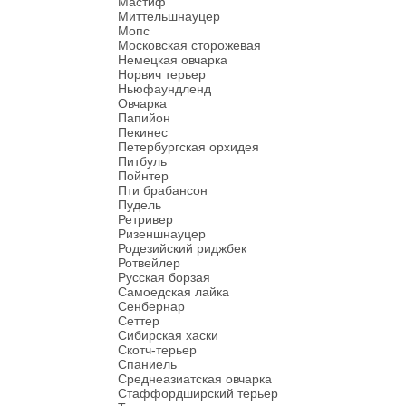
Мастиф
Миттельшнауцер
Мопс
Московская сторожевая
Немецкая овчарка
Норвич терьер
Ньюфаундленд
Овчарка
Папийон
Пекинес
Петербургская орхидея
Питбуль
Пойнтер
Пти брабансон
Пудель
Ретривер
Ризеншнауцер
Родезийский риджбек
Ротвейлер
Русская борзая
Самоедская лайка
Сенбернар
Сеттер
Сибирская хаски
Скотч-терьер
Спаниель
Среднеазиатская овчарка
Стаффордширский терьер