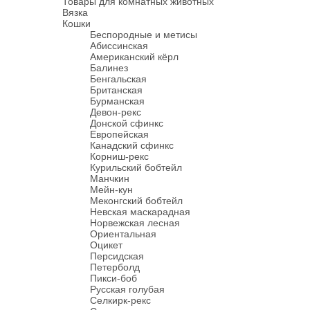
Товары для комнатных животных
Вязка
Кошки
Беспородные и метисы
Абиссинская
Американский кёрл
Балинез
Бенгальская
Британская
Бурманская
Девон-рекс
Донской сфинкс
Европейская
Канадский сфинкс
Корниш-рекс
Курильский бобтейл
Манчкин
Мейн-кун
Меконгский бобтейл
Невская маскарадная
Норвежская лесная
Ориентальная
Оцикет
Персидская
Петерболд
Пикси-боб
Русская голубая
Селкирк-рекс