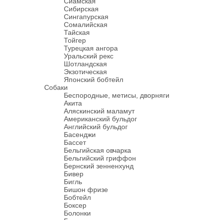
Сиамская
Сибирская
Сингапурская
Сомалийская
Тайская
Тойгер
Турецкая ангора
Уральский рекс
Шотландская
Экзотическая
Японский бобтейл
Собаки
Беспородные, метисы, дворняги
Акита
Аляскинский маламут
Американский бульдог
Английский бульдог
Басенджи
Бассет
Бельгийская овчарка
Бельгийский гриффон
Бернский зенненхунд
Бивер
Бигль
Бишон фризе
Бобтейл
Боксер
Болонки