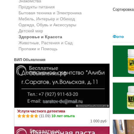
Знакомства
Продукты питания
Сортировка
Бытовая техника и Электроника
Мебель, Интерьер и Обиход
Одежда, Обувь и Аксессуары
Детский мир
Фото
Здоровье и Красота
Животные, Растения и Сад
Пропажи и Помощь
ВИП Объявления
Услуги частного детектива
(11.09)
10 лет опыта
1 000 руб