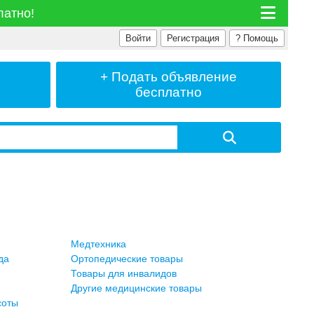
латно!
Войти
Регистрация
?
Помощь
+ Подать
объявление
бесплатно
Медтехника
да
Ортопедические товары
Товары для инвалидов
Другие медицинские товары
соты